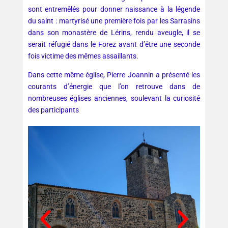
sont entremêlés pour donner naissance à la légende
du saint : martyrisé une première fois par les Sarrasins
dans son monastère de Lérins, rendu aveugle, il se
serait réfugié dans le Forez avant d’être une seconde
fois victime des mêmes assaillants.
Dans cette même église, Pierre Joannin a présenté les
courants d’énergie que l’on retrouve dans de
nombreuses églises anciennes, soulevant la curiosité
des participants