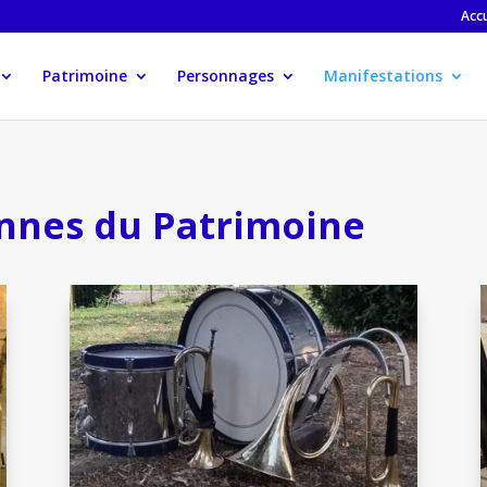
Accu
Patrimoine
Personnages
Manifestations
nnes du Patrimoine