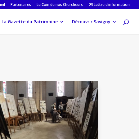
eil
Partenaires
Le Coin de nos Chercheurs
✉️ Lettre d’information
La Gazette du Patrimoine
Découvrir Savigny