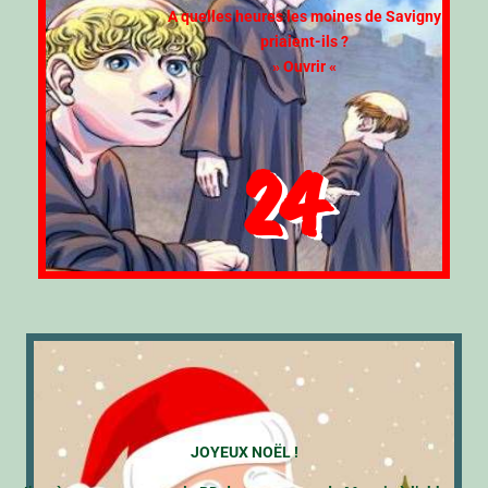
A quelles heures les moines de Savigny
priaient-ils ?
» Ouvrir «
24
JOYEUX NOËL !