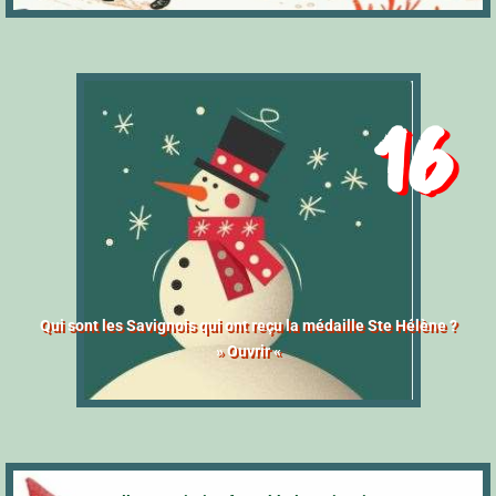
16
Qui sont les Savignois qui ont reçu la médaille Ste Hélène ?
» Ouvrir «