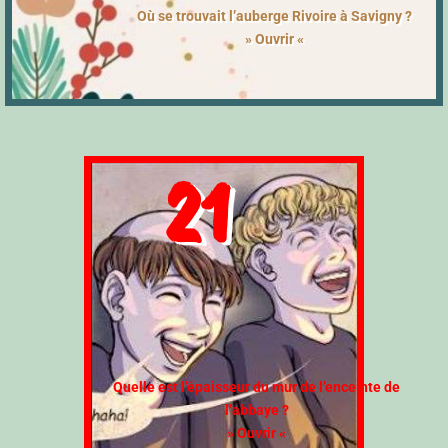
Où se trouvait l’auberge Rivoire à Savigny ?
» Ou
vrir «
21
Quelle est l’épaisseur du mur de l’enceinte de
l’abbaye ?
» Ouvrir «