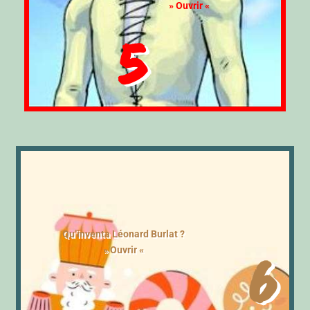
» Ouvrir «
5
Qu’inventa Léonard Burlat ?
6
» Ouvrir «