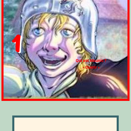
1
Qui est Mounic ?
» Ouvrir «