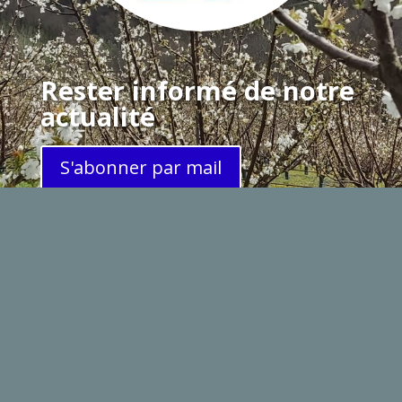
Rester informé de notre
actualité
S'abonner par mail
Savigny : Patrimoine d’hier et de demain— Adresse
postale : La Mairie, place du 8 mai 1945 69210
SAVIGNY— Email :