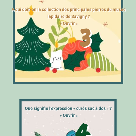
A qui doit-on la collection des principales pierres du musée
lapidaire de Savigny ?
3
» Ouvrir «
Que signifie l’expression « curés sac à dos » ?
» Ouvrir «
4