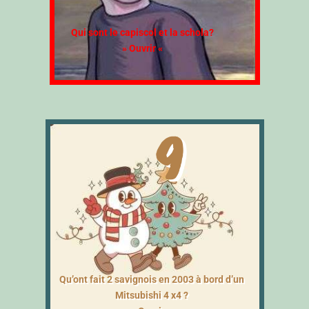
Qui sont le capiscol et la schola?
» Ouvrir «
9
Qu’ont fait 2 savignois en 2003 à bord d’un
Mitsubishi 4 x4 ?