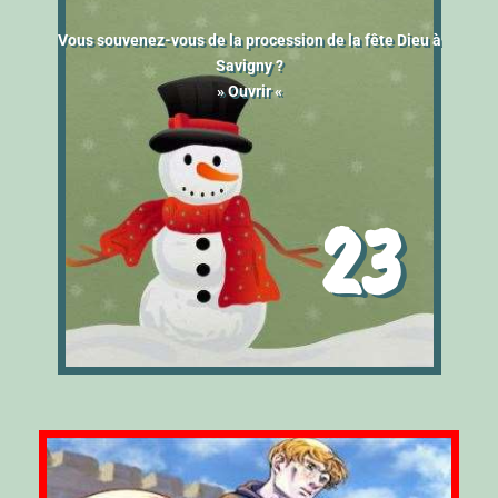
V
ous souvenez-vous de la procession de la fête Dieu à
Savigny ?
» Ouvrir «
23