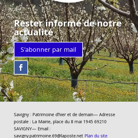
Rester informé de notre
actualité
S'abonner par mail
Savigny : Patrimoine d’hier et de demain— Adresse
postale : La Mairie, place du 8 mai 1945 69210
SAVIGNY— Email :
savigny.patrimoine.69@laposte.net
Plan du site