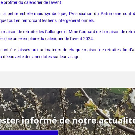
de profiter du calendrier de l’avent
n à petite échelle mais symbolique, l’Association du Patrimoine contri
ue tout en renforçant les liens intergénérationnels.
a maison de retraite des Collonges et Mme Coquard de la maison de retrai
c joie un exemplaire du calendrier de l’avent 2024.
s ont été laissés aux animateurs de chaque maison de retraite afin d’
a découverte des anecdotes sur leur village.
ster informé de notre actuali