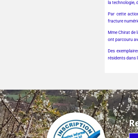
la technologie, 
Par cette actio
fracture numériq
Mme Chirat de l
ont parcouru ave
Des exemplaire
résidents dans l
Re