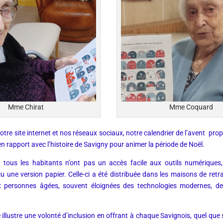
Mme Chirat
Mme Coquard
otre site internet et nos réseaux sociaux, notre calendrier de l’avent pr
n rapport avec l’histoire de Savigny pour animer la période de Noël.
 tous les habitants n’ont pas un accès facile aux outils numériques, 
 une version papier. Celle-ci a été distribuée dans les maisons de retrai
 personnes âgées, souvent éloignées des technologies modernes, de
illustre une volonté d’inclusion en offrant à chaque Savignois, quel que 