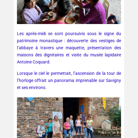
Les après-midi se sont poursuivis sous le signe du
patrimoine monastique : découverte des vestiges de
l’abbaye à travers une maquette, présentation des
maisons des dignitaires et visite du musée lapidaire
Antoine Coquard.
Lorsque le ciel le permettait, l’ascension de la tour de
l’horloge offrait un panorama imprenable sur Savigny
et ses environs.